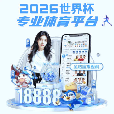
注册入口
九州体育登录入口
APP与网页
版入口｜畅享全球体育赛事与
数据服务
欢迎访问
九州体育登录入口
，提供全面覆盖足
球、篮球、电竞等项目的赛事资讯与数据内容，
支持
APP下载
与
网页使用
，每日同步更新千场
比赛，聚焦热门体育内容， 助您轻松获取赛事
动态，掌握比赛节奏。