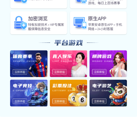
到比赛结果。勇士队拥有多位实力派球星，其中斯蒂
芬·库里无疑是球队进攻体系中的核心。然而，他近几
场比赛状态起伏不定，这让人担忧他能否在附加赛中
发挥出应有水准。如果库里的手感冰凉，那么整个球
队很可能会陷入困境。
除此之外，其他主力如德雷蒙德·格林及克莱·汤普森也
必须保持健康并处于最佳竞技状态。他们不仅承担着
进攻重任，同时也是防守端的重要屏障。一旦这些核
心球员无法发挥出色，整个团队就会受到严重影响，
战斗力大打折扣。
当然，对于年轻球员而言，这是一个展示自我的机
会。他们需要抓住每一个上场机会，通过出色表现赢
得教练组信任，为团队提供支持。如果能够形成良好