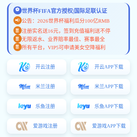
手机App
网页版
勇士在附加赛中面临挑战历史上仅
有一支10号种子成功晋级季后赛
2026-05-26 02:18
54 次阅读
首页
/
体育热点
在篮球的历史长河中，季后赛附加赛一直是最具悬念