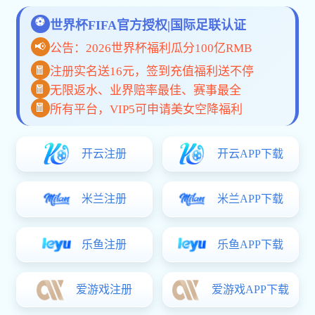
加速网络，保障在不同网络环境下依旧稳定可用。
安全是基础保障。我们引入多重加密机制、AI 风控体
系与实时监测模块，自动识别潜在异常操作，保护用
户数据与平台系统稳定。 所有信息传输均通过银行级
加密协议处理，确保每一次使用都安全可靠。
在服务方面，九州体育登录入口 设有 24 小时客服中
心，提供多语言即时响应。 同时平台构建智能化数据
处理系统，实现快速响应与高效反馈，让用户在赛事
期间享受流畅操作体验。
全终端兼容接入
不论是手机、平板还是电脑，九州体育平台登录
官网(中国)官方网站 可自动适配设备，实现多端
同步使用，无需额外安装，即开即用。