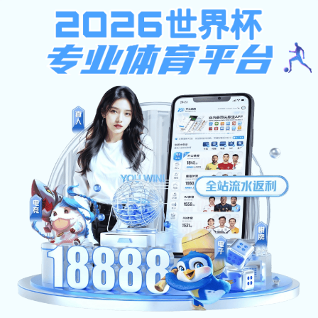
注册入口
九州体育登录入口，值得信赖的
数字体育平台
自创立以来，平台始终坚持“以技术驱动体验、以数据构建价
值”为核心理念，专注打造一个安全、高效、智能的体育赛事
服务生态系统。 十余年深耕亚洲市场，我们的服务网络覆盖
多个国家与地区，赢得了数百万用户的信赖与支持。
作为领先的
九州体育平台登录官网(中国)官方网站
平
台，我们融合全球架构与赛事数据接口，构建覆盖体
育赛事、数据推送、互动分析的多元服务体系。 平台
支持 PC、H5、APP 多端接入，并配备防劫持机制与