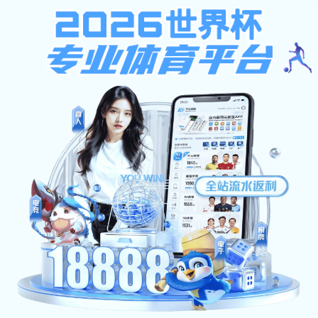
注册入口
九州体育登录入口
APP与网页
版入口｜畅享全球体育赛事与
数据服务
欢迎访问
九州体育登录入口
，提供全面覆盖足
球、篮球、电竞等项目的赛事资讯与数据内容，
支持
APP下载
与
网页使用
，每日同步更新千场
比赛，聚焦热门体育内容， 助您轻松获取赛事
动态，掌握比赛节奏。