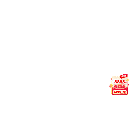
战吧！
总结：
通过以上分析，我们可以看到明天这场波特兰开拓者
与密尔沃基雄鹿之间的较量充满了看点。从赛事的重
要性，到两队当前状况，再到关键球员分析，以及未
来展望，多方因素交织成了一幅复杂而精彩的画卷。
这既是一次竞技层面的比拼，也是心理素质与策略智
慧的大考验。
No matter the outcome, this match will
undoubtedly leave a深远印象，并为之后各自的发
展提供宝贵经验。希望两支球队能够以最佳状态参与
其中，让我们一起期待精彩纷呈的新篇章！