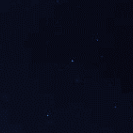
勇士在附加赛中面临挑战历史上仅