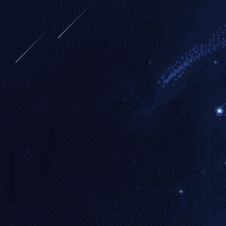
3、对球队整体影响
克尼佩尔加入黄蜂队后，对整个球队产生
好的化学反应。这种团队氛围有助于提高
其次，作为新秀，他给老将们带来了新的
种拼搏精神感染，让他们重新思考自己的
最后，克尼佩尔还提升了全队战术执行力
奏，相信会进一步增强整体战斗力，为黄
4、未来发展前景展望
展望未来，克尼佩尔的发展潜力不容小觑
他的年轻与韧劲，相信黄蜂队将在未来几
与此同时，与三球之间日益增强的默契配