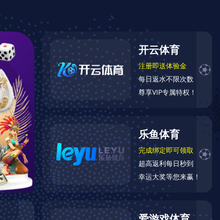
注册入口
体育赛事与数据服务
容， 支持
APP下载
与
网页使用
，每日
，掌握比赛节奏。