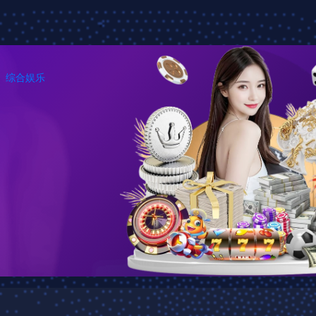
App下载
关于我们
体育热点
口
APP与网页版入口｜畅享全球
面覆盖足球、篮球、电竞等项目的赛事资讯与数据内
赛，聚焦热门体育内容， 助您轻松获取赛事动态
手机App
网页版