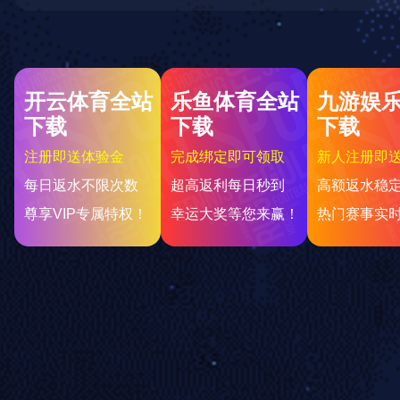
此外，克尼佩尔还具备良好的投射能力。
技能显得尤为重要。他不仅能自己创造得
最后，克尼佩尔有着出色的防守意识。他
防守屏障，使球队在整体防守体系中更加
2、比赛表现及数据分析
从本赛季初至今，克尼佩尔在多场比赛中
时，他常常能够贡献20+的得分，同时还
具体来看，在几场关键比赛中，克尼佩尔
队扭转局势。这种关键时刻能够站出来担
同时，通过视频分析可以看出，在比赛中
篮球天赋，也显示了他训练中的努力与坚