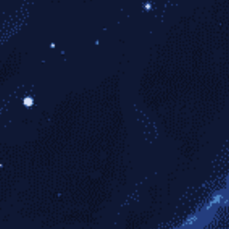
了积极深远的影响。首先，他凭借个人魅力和实力迅速融入了更
整个团队的士气，让大家朝着共同目标努力。
活力。在训练和比赛中，新鲜血液往往会激励其他球员保持高水
职业生涯及追求目标。
。在教练组设计战术时，有他这样的快速决策者参与，使得战术更
蜂队争取更多胜利奠定基础。
。如果继续保持目前这样的状态并不断完善自身技能，他很有可
年内围绕他打造更加坚实且富有竞争力的阵容。
合，将会形成独特的“后场双剑”组合。这两位年轻小将各自具备