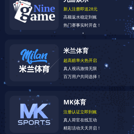
黄蜂主帅赞克尼佩尔为最佳新
2026-05-25 16:15
60 次阅读
在近期的NBA赛季中，黄蜂队的新秀克
秀的潜力。通过分析克尼佩尔的技术特点
同时，三球（拉梅洛·鲍尔）也在场上展
佩尔为何成为最佳新秀候选人，并分析他
1、克尼佩尔的技术特点
克尼佩尔作为一名新秀，其技术特点非常
夹，他都能找到空档并作出合理选择。这