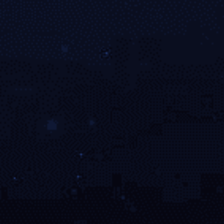
择能否打破
球员，其职业生涯充满了光辉和争议...
联系我们
快速导航
昌市金川区新华大道804号
App下载
关于我们
upport@j6085.com
隐私政策
用户协议
网站地图