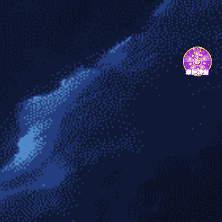
衣室，与包括三球在内的小伙伴们建立起良
平竞技状态。不少老将表示，被克尼佩尔这
加灵活多变。而随着他逐渐适应NBA节
能成为联盟中的顶尖后卫之一。此外，由于
不同风格，却又能够相辅相成，为球队带来