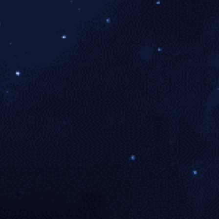
上一篇：
上一篇:很抱歉没有了
相关推荐文章
骑士计划明年引进字母哥与詹
在即将到来的NBA赛季中，克里夫
2026-06-29
火箭欲引进杰伦布朗记者称可
近期，NBA交易市场热闹非凡，其
2026-07-21
电讯报分析曼城门将多纳鲁马