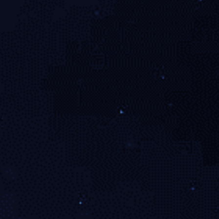
下一篇：
罗马中场科内右大腿股二头肌拉伤