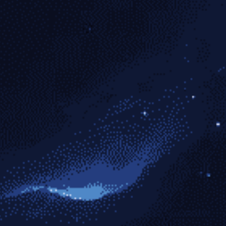
这种配合不仅体现在进攻端，同样也延伸
严密。同时，通过共同协作抵御敌人攻击
总结：
通过分析保罗·乔治首节火力全开的表现
在关键时刻提供稳定输出、还是承担起组
利希望曙光。
最终，我们期待着保罗·乔治继续保持这
献，相信定会创造许多令人铭记瞬间，共