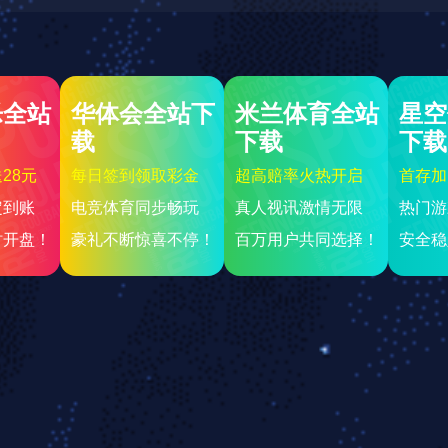
的重要因素。他善于寻找空位并利用队友吸引防守，从而创造出
防线。
术细腻度的把握，使得他可以在不同位置上进行有效攻击。这种
会。
秀的组织能力。他不仅能自己得分，还能通过传球来拉动全队进攻
帮助队友获得轻松得分机会，有效提升了整个球队的进攻效率。
凭借出色的篮球智商和敏捷反应，不仅成功抢断两次，更是在对
们更加投入到比赛之中。
单纯依赖个人进攻的小前锋，而是成为一名真正意义上的全能型球