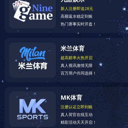
保罗乔治首节火力全开7投5中
2026-05-19 00:32
61 次阅读
在最近的一场比赛中，保罗·乔治展现出了
断，正负值为+5，为球队建立了领先优
保罗·乔治首节的火热状态，包括他的得
1、得分能力的全面展现
保罗·乔治在首节比赛中的得分能力令人印
攻威胁。无论是三分线外的远射，还是突