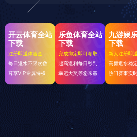
此外，乔治在场上的阅读能力也是他得分
关键时刻做出正确决策，有效地压制对手
更值得注意的是，他对自己身体素质和技
下一步行动，从而为球队带来更多得分机
2、助攻与防守并重
除了个人得分外，保罗·乔治还展现了优
对团队配合的重要性。通过准确传球，他
与此同时，乔治也在防守端贡献良多。他
不仅限制了对手得分，同时也激励了队友
这种双向贡献使保罗·乔治不再只是一个
化发展的今天，他这样的角色尤为重要。