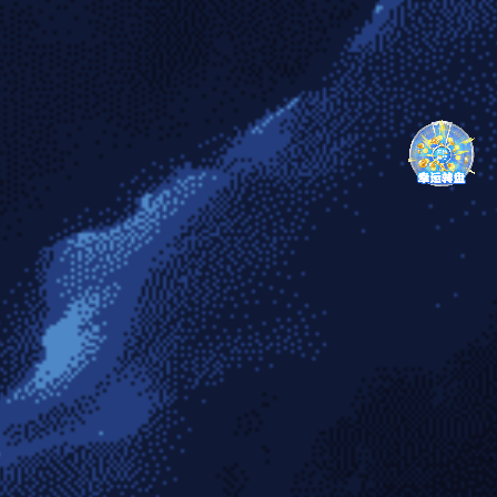
要一个领袖来稳住阵脚，而保罗·乔治恰好
自然会激励他们持续投入到接下来的每一分
说保罗·乔治不仅仅是在场上打篮球，更是
法，与不同位置的队友进行有效配合。例
使整个进攻体系更加灵活多变。
队友，把简单而有效的方法发挥到极致。当