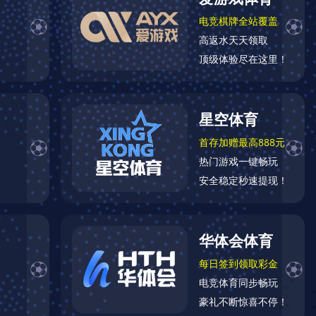
首页
/
体育热点
砍下14分，并贡献了2次助攻与2次抢
场上的影响力。本文将从多个方面详细分析
的配合，最后总结其在比赛中的重要性。
命中5球，这样高效的命中率彰显了他的进