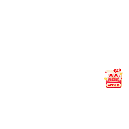
才华，更显示出其背后成熟且高效的团队运作模式。
从战术创新到人员管理，再到心理调节与临场指挥，
每一个环节都是彼此关联，相辅相成，共同构建起了
一支具有竞争力的球队。
未来，我们有理由相信，如果继续保持目前的发展势
头，提升各方面能力，那么这位年轻教练将在英超乃
至更高水平的平台上取得更大的成就，为足球事业书
写新的篇章。同时，对于其他追求卓越目标的人来
说，也是一种启示：只有不断学习进步，与时俱进才
能迎接未来更多挑战，实现自我价值。
上一篇：