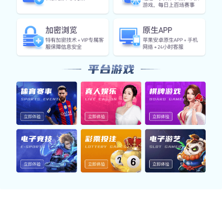
2、人员管理与团队氛围
成功的教练往往是优秀的人际关系管理者，而伊劳拉
显然具备这一能力。他非常注重与球员之间建立良好
的沟通渠道，让每个队员感到自己的价值和重要性。
在训练和比赛前后，他都会主动与球员交流，以确保
大家都能清楚自己的角色和任务。
此外，伊劳拉懂得如何激励球员。在面对强敌如阿尔
特塔时，他总能找到合适的方法来激发队伍士气，让
每位球员都充满斗志。通过营造积极向上的团队氛
围，他使得球队在逆境中也能保持冷静，从而实现逆
转或稳固胜果。
值得一提的是，伊劳拉还特别关注年轻球员的发展，
通过给予他们足够机会锻炼，使他们快速成长。这不