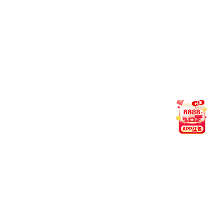
而言，无疑是一件令人振奋的大事。经历过艰难困苦
之后，如今重新站上训场，不仅展现出其顽强拼搏精
神，也彰显出运动员群体所具备的不屈意志及热爱生
活态度.
透过这一事件，我们不仅看到了一位优秀运动员如何
从逆境中崛起，更感受到坚持与努力的重要意义。在
今后的日子里，我们期待着帕夫洛维奇再创辉煌，以
实际行动回报所有关注与支持他的朋友们，共同书写
属于他们的新篇章！
上一篇：
帕森斯称赞杜兰特单挑能力超群能…