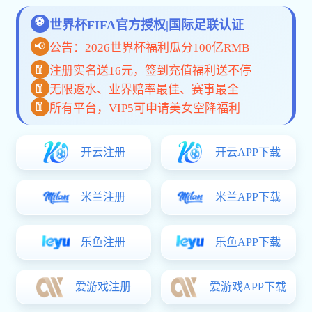
手机App
网页版
德媒报道帕夫洛维奇今日已恢复个
人场地训练状态良好信心满满
2026-05-31 17:08
57 次阅读
首页
/
体育热点
近日，德媒报道了帕夫洛维奇的积极消息，指出他已