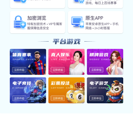
新的期待。
2、训练状态具体表现
在恢复个人场地训练后，帕夫洛维奇展现出了良好的
状态。他在场上的表现令人振奋，各项技术动作都显
得更加流畅自然。无论是在跑动速度还是击球准确性
上，都有明显提升。此外，他还加强了力量和灵活性
的训练，以确保自己能在激烈竞争中立于不败之地。
每次训练结束后，教练组都会对帕夫洛维奇进行全面
评估。他们发现，在经过系统化的训练后，他不仅体
能有所增强，对战术理解也更加深入。这种全面的发
展为他未来参加比赛奠定了坚实基础。同时，这种积
极向上的态度也感染了身边队友，营造出一种良好的
团队氛围。